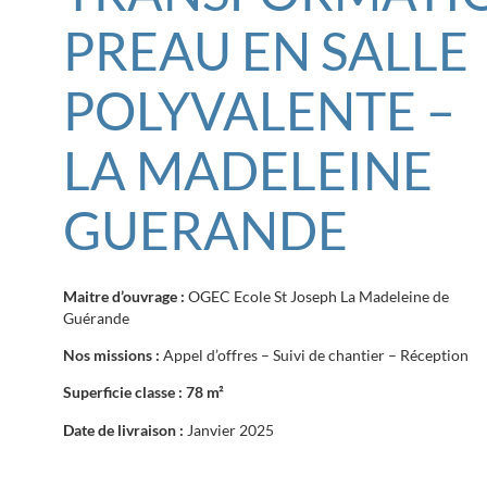
PREAU EN SALLE
POLYVALENTE –
LA MADELEINE
GUERANDE
Maitre d’ouvrage :
OGEC Ecole St Joseph La Madeleine de
Guérande
Nos missions :
Appel d’offres – Suivi de chantier – Réception
Superficie classe : 78 m²
Date de livraison :
Janvier 2025